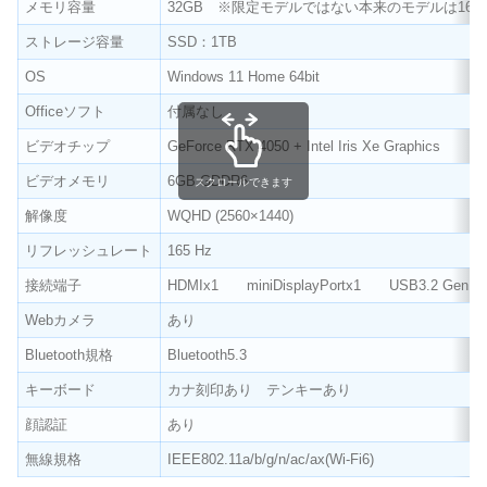
メモリ容量
32GB ※限定モデルではない本来のモデルは16G
ストレージ容量
SSD：1TB
OS
Windows 11 Home 64bit
Officeソフト
付属なし
ビデオチップ
GeForce RTX 4050 + Intel Iris Xe Graphics
ビデオメモリ
6GB GDDR6
スクロールできます
解像度
WQHD (2560×1440)
リフレッシュレート
165 Hz
接続端子
HDMIx1 miniDisplayPortx1 USB3.2 Ge
Webカメラ
あり
Bluetooth規格
Bluetooth5.3
キーボード
カナ刻印あり テンキーあり
顔認証
あり
無線規格
IEEE802.11a/b/g/n/ac/ax(Wi-Fi6)