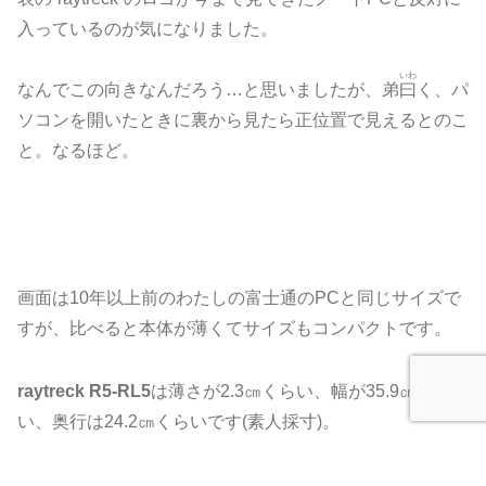
入っているのが気になりました。
いわ
なんでこの向きなんだろう…と思いましたが、弟
曰
く、パ
ソコンを開いたときに裏から見たら正位置で見えるとのこ
と。なるほど。
画面は10年以上前のわたしの富士通のPCと同じサイズで
すが、比べると本体が薄くてサイズもコンパクトです。
raytreck R5-RL5
は薄さが2.3㎝くらい、幅が35.9㎝くら
い、奥行は24.2㎝くらいです(素人採寸)。