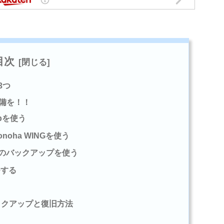
目次
3つ
備を！！
pを使う
oha WINGを使う
定のバックアップを使う
モする
ックアップと復旧方法