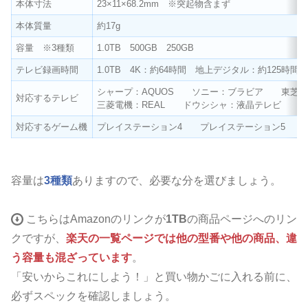
本体寸法
23×11×68.2mm ※突起物含まず
本体質量
約17g
容量 ※3種類
1.0TB 500GB 250GB
テレビ録画時間
1.0TB 4K：約64時間 地上デジタル：約125時間
シャープ：AQUOS ソニー：ブラビア 東芝：レ
対応するテレビ
三菱電機：REAL ドウシシャ：液晶テレビ
対応するゲーム機
プレイステーション4 プレイステーション5
容量は
3種類
ありますので、必要な分を選びましょう。
こちらはAmazonのリンクが
1TB
の商品ページへのリン
クですが、
楽天の一覧ページでは他の型番や他の商品、違
う容量も混ざっています
。
「安いからこれにしよう！」と
買い物かごに入れる前に、
必ずスペックを確認しましょう。