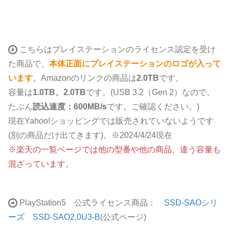
こちらはプレイステーションのライセンス認定を受け
た商品で、
本体正面にプレイステーションのロゴが入って
います
。Amazonのリンクの商品は
2.0TB
です。
容量は
1.0TB、2.0TB
です。(USB 3.2（Gen 2）なので、
たぶん
読込速度：600MB/s
です。ご確認ください。)
現在Yahoo!ショッピングでは販売されていないようです
(別の商品だけ出てきます)。※2024/4/24現在
※楽天の一覧ページでは他の型番や他の商品、違う容量も
混ざっています。
PlayStation5 公式ライセンス商品：
SSD-SAOシリ
ーズ SSD-SAO2.0U3-B
(公式ページ)