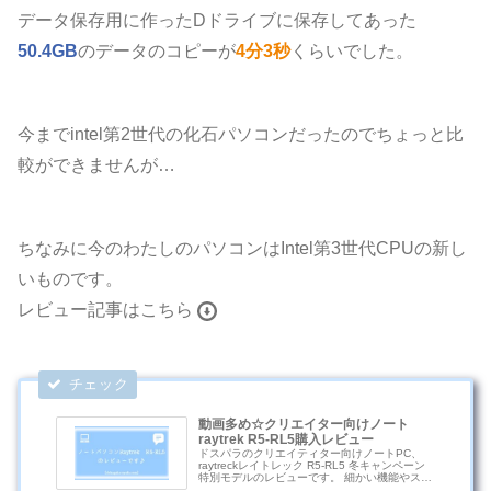
データ保存用に作ったDドライブに保存してあった
50.4GB
のデータのコピーが
4分3秒
くらいでした。
今までintel第2世代の化石パソコンだったのでちょっと比
較ができませんが…
ちなみに今のわたしのパソコンはIntel第3世代CPUの新し
いものです。
レビュー記事はこちら
動画多め☆クリエイター向けノート
raytrek R5-RL5購入レビュー
ドスパラのクリエイティター向けノートPC、
raytreckレイトレック R5-RL5 冬キャンペーン
特別モデルのレビューです。 細かい機能やスペ
ックを説明されても難しいな…という人に分か