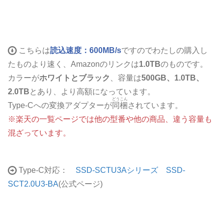
こちらは
読込速度：600MB/s
ですのでわたしの購入し
たものより速く、Amazonのリンクは
1.0TB
のものです。
カラーが
ホワイトとブラック
、容量は
500GB、1.0TB、
2.0TB
とあり、より高額になっています。
どうこん
Type-Cへの変換アダプターが
同梱
されています。
※楽天の一覧ページでは他の型番や他の商品、違う容量も
混ざっています。
Type-C対応：
SSD-SCTU3Aシリーズ SSD-
SCT2.0U3-BA
(公式ページ)