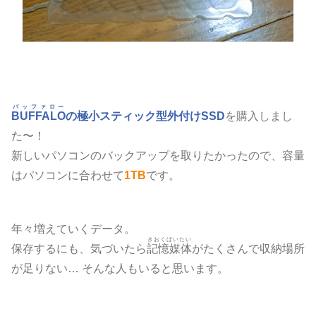
バッファロー
BUFFALO
の極小スティック型外付けSSD
を購入しまし
た〜！
新しいパソコンのバックアップを取りたかったので、容量
はパソコンに合わせて
1TB
です。
年々増えていくデータ。
きおくばいたい
保存するにも、気づいたら
記憶媒体
がたくさんで収納場所
が足りない… そんな人もいると思います。